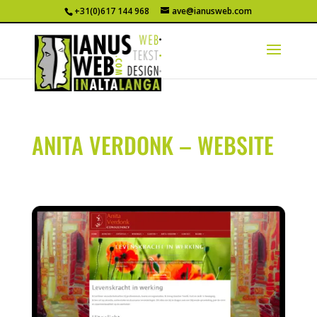
+31(0)617 144 968
ave@ianusweb.com
ANITA VERDONK – WEBSITE