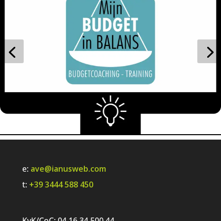
e:
ave@ianusweb.com
t:
+39 3444 588 450
KvK/CoC: 04 16 34 500 44