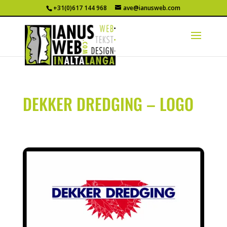
+31(0)617 144 968
ave@ianusweb.com
DEKKER DREDGING – LOGO