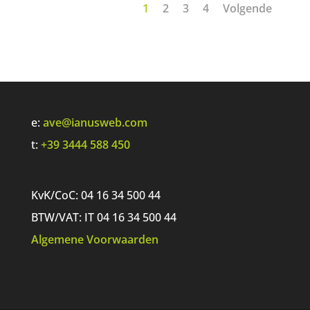
1
2
3
4
Volgende
e:
ave@ianusweb.com
t:
+39 3444 588 450
KvK/CoC: 04 16 34 500 44
BTW/VAT: IT 04 16 34 500 44
Algemene Voorwaarden