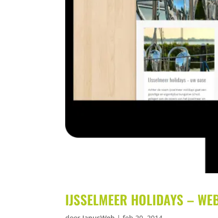
IJSSELMEER HOLIDAYS – WE
door
IanusWeb
|
feb 20, 2014