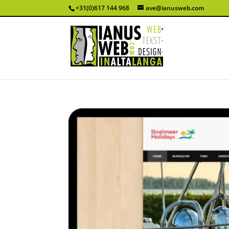
+31(0)617 144 968
ave@ianusweb.com