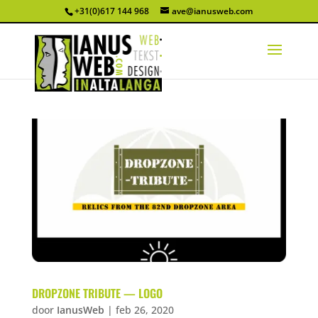
+31(0)617 144 968
ave@ianusweb.com
DROPZONE TRIBUTE — LOGO
door
IanusWeb
|
feb 26, 2020